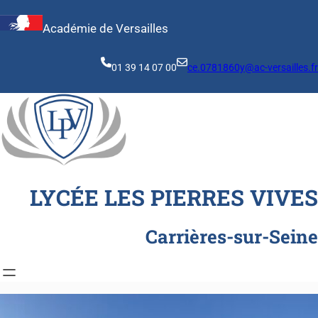
Aller
au
Académie de Versailles
contenu
01 39 14 07 00
ce.0781860y@ac-versailles.fr
LYCÉE LES PIERRES VIVES
Carrières-sur-Seine