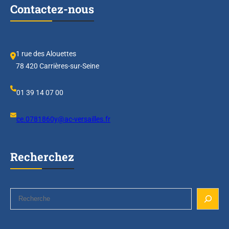
Contactez-nous
1 rue des Alouettes
78 420 Carrières-sur-Seine
01 39 14 07 00
ce.0781860y@ac-versailles.fr
Recherchez
S
e
a