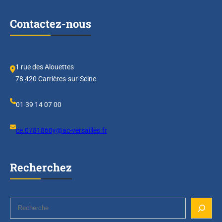
Contactez-nous
1 rue des Alouettes
78 420 Carrières-sur-Seine
01 39 14 07 00
ce.0781860y@ac-versailles.fr
Recherchez
S
e