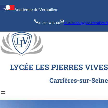
Aller
au
Académie de Versailles
contenu
01 39 14 07 00
ce.0781860y@ac-versailles.fr
LYCÉE LES PIERRES VIVES
Carrières-sur-Seine