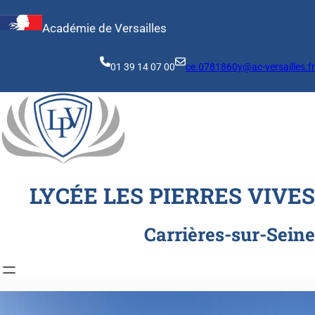
Aller
au
Académie de Versailles
contenu
01 39 14 07 00
ce.0781860y@ac-versailles.fr
LYCÉE LES PIERRES VIVES
Carrières-sur-Seine