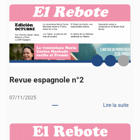
R
e
v
u
e
e
s
p
a
g
n
Revue espagnole n°2
o
l
07/11/2025
e
Lire la suite
n
:
°
R
3
e
v