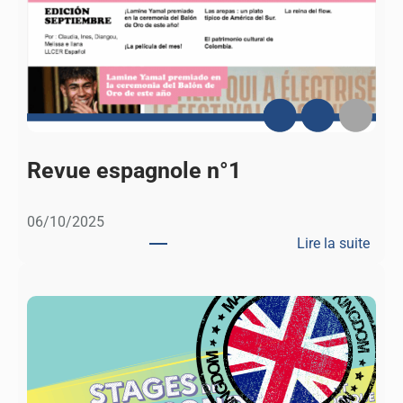
u
e
e
s
p
a
g
n
Revue espagnole n°1
o
l
06/10/2025
e
Lire la suite
n
:
°
R
2
e
v
u
e
e