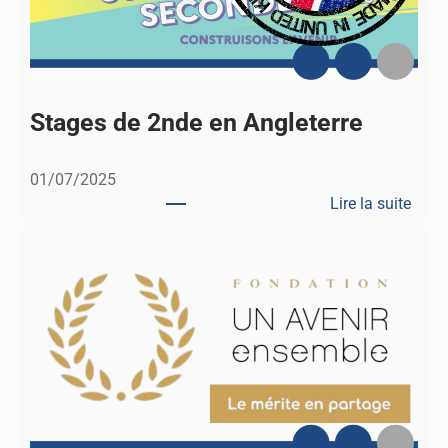
s
p
a
g
n
Stages de 2nde en Angleterre
o
l
01/07/2025
e
Lire la suite
n
:
°
S
1
t
a
g
e
s
d
e
2