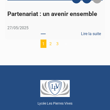
n
d
Partenariat : un avenir ensemble
e
e
27/05/2025
n
Lire la suite
A
:
n
1
2
3
»
P
g
a
l
r
e
t
t
e
e
n
r
a
r
r
e
i
a
Lycée Les Pierres Vives
t