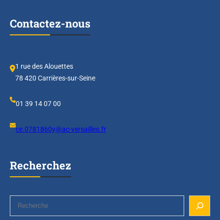
:
u
Contactez-nous
n
a
v
e
1 rue des Alouettes
n
78 420 Carrières-sur-Seine
i
r
01 39 14 07 00
e
n
ce.0781860y@ac-versailles.fr
s
e
m
Recherchez
b
l
e
S
e