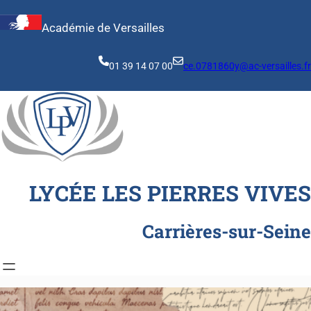
Aller
au
Académie de Versailles
contenu
01 39 14 07 00
ce.0781860y@ac-versailles.fr
LYCÉE LES PIERRES VIVES
Carrières-sur-Seine