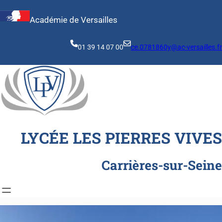
Aller
au
Académie de Versailles
contenu
01 39 14 07 00
ce.0781860y@ac-versailles.fr
LYCÉE LES PIERRES VIVES
Carrières-sur-Seine