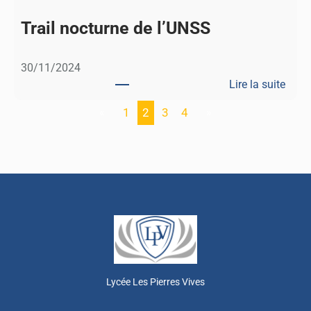
a
s
t
Trail nocturne de l’UNSS
d
e
30/11/2024
m
Lire la suite
a
:
t
«
1
2
3
4
»
T
h
r
s
a
i
l
n
o
c
t
u
Lycée Les Pierres Vives
r
n