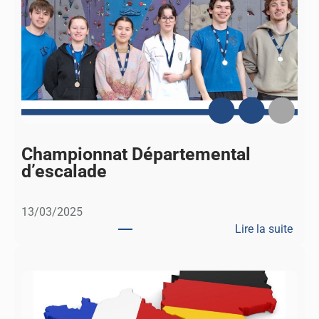
e
r
G
y
n
t
a
u
C
Championnat Départemental
h
d’escalade
â
t
13/03/2025
e
Lire la suite
l
:
e
C
t
h
a
m