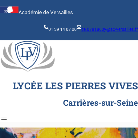
Aller
au
Académie de Versailles
contenu
01 39 14 07 00
ce.0781860y@ac-versailles.fr
LYCÉE LES PIERRES VIVES
Carrières-sur-Seine