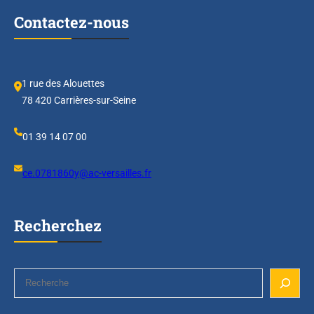
e
Contactez-nous
d
e
l
’
1 rue des Alouettes
U
78 420 Carrières-sur-Seine
N
S
01 39 14 07 00
S
ce.0781860y@ac-versailles.fr
Recherchez
S
e
a