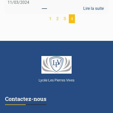
11/03/2024
Lire la suite
:
«
1
2
3
4
S
e
m
a
i
n
e
d
e
s
Lycée Les Pierres Vives
m
a
t
Contactez-nous
h
s