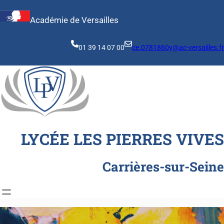
Aller
au
Académie de Versailles
contenu
01 39 14 07 00
ce.0781860y@ac-versailles.fr
LYCÉE LES PIERRES VIVES
Carrières-sur-Seine