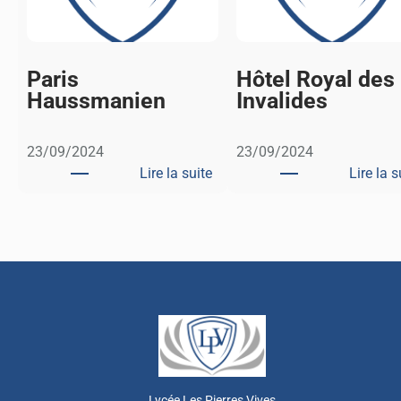
Paris
Hôtel Royal des
Haussmanien
Invalides
23/09/2024
23/09/2024
Lire la suite
Lire la s
:
P
a
r
i
s
H
a
u
s
Lycée Les Pierres Vives