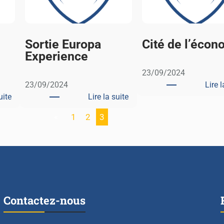
Sortie Europa
Cité de l’écon
Experience
23/09/2024
23/09/2024
Lire l
uite
Lire la suite
:
:
«
1
2
3
H
S
ô
o
t
r
e
t
l
i
R
e
o
E
Contactez-nous
y
u
a
r