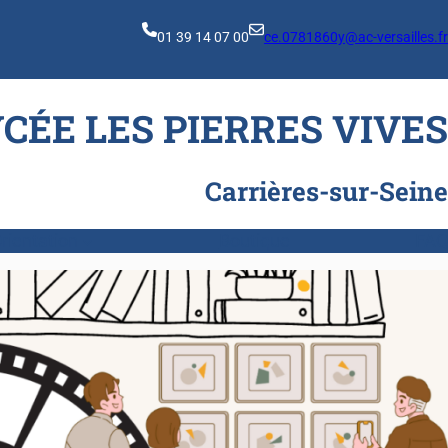
01 39 14 07 00
ce.0781860y@ac-versailles.fr
YCÉE LES PIERRES VIVES
Carrières-sur-Seine
rientation
Boutique
FAQ