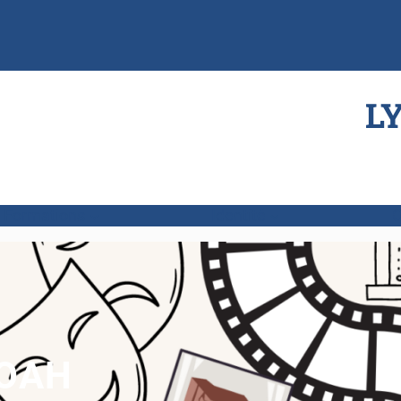
L
Formations
Identité
O
HOAH