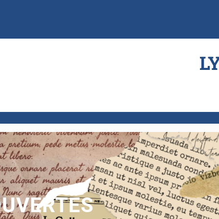
L
Formations
Identité
O
OUVERTES