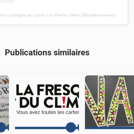
tion partagée par Lycée Les Pierres Vives (@lycpierresvives)
Publications similaires