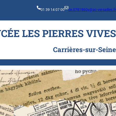
01 39 14 07 00
ce.0781860y@ac-versailles.fr
YCÉE LES PIERRES VIVES
Carrières-sur-Seine
rientation
Boutique
FAQ