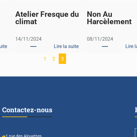
Atelier Fresque du
Non Au
climat
Harcèlement
14/11/2024
08/11/2024
uite
Lire la suite
Lire l
:
:
«
1
2
3
C
A
é
t
r
e
é
l
m
i
o
e
n
r
Contactez-nous
i
F
e
r
d
e
e
s
1 rue des Alouettes