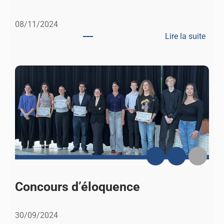
q
u
08/11/2024
e
Lire la suite
d
:
u
N
c
o
l
n
i
A
m
u
a
H
t
a
r
c
è
l
Concours d’éloquence
e
m
30/09/2024
e