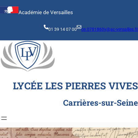
Aller
au
Académie de Versailles
contenu
01 39 14 07 00
ce.0781860y@ac-versailles.fr
LYCÉE LES PIERRES VIVES
Carrières-sur-Seine