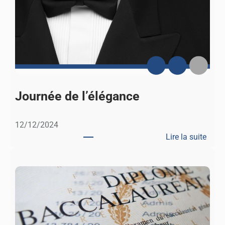
Journée de l’élégance
12/12/2024
Lire la suite
:
J
o
u
r
n
é