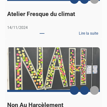
d
e
Atelier Fresque du climat
s
l
14/11/2024
a
Lire la suite
u
:
r
A
é
t
a
e
t
l
s
i
e
r
F
r
e
s
Non Au Harcèlement