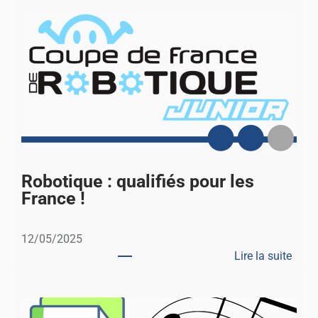
C
o
n
c
o
u
r
s
d
e
J
Robotique : qualifiés pour les
e
France !
u
x
12/05/2025
m
Lire la suite
a
:
t
R
h
o
é