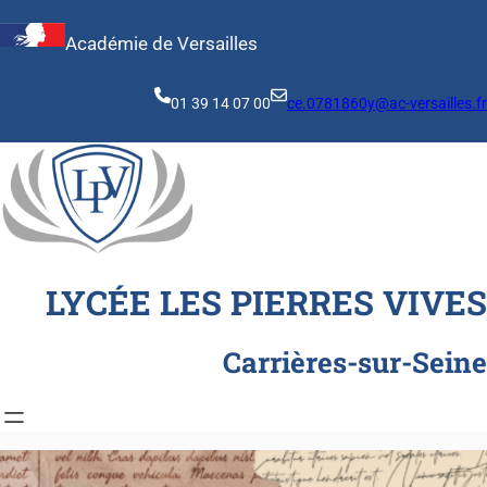
Aller
au
Académie de Versailles
contenu
01 39 14 07 00
ce.0781860y@ac-versailles.fr
LYCÉE LES PIERRES VIVES
Carrières-sur-Seine