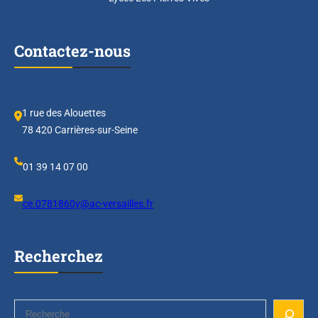
n
n
a
Contactez-nous
i
s
s
a
1 rue des Alouettes
n
78 420 Carrières-sur-Seine
c
e
01 39 14 07 00
d
e
ce.0781860y@ac-versailles.fr
s
o
i
Recherchez
S