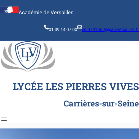
Aller
au
Académie de Versailles
contenu
01 39 14 07 00
ce.0781860y@ac-versailles.fr
LYCÉE LES PIERRES VIVES
Carrières-sur-Seine