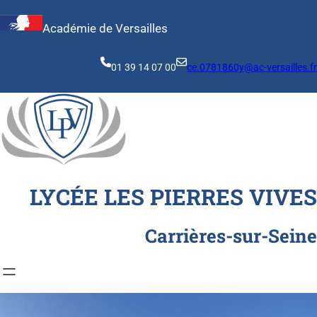
Aller
au
Académie de Versailles
contenu
01 39 14 07 00
ce.0781860y@ac-versailles.fr
LYCÉE LES PIERRES VIVES
Carrières-sur-Seine