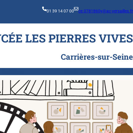
01 39 14 07 00
ce.0781860y@ac-versailles.fr
YCÉE LES PIERRES VIVES
Carrières-sur-Seine
rientation
Boutique
FAQ