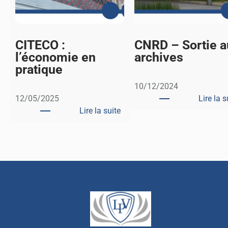
CITECO :
CNRD – Sortie a
l’économie en
archives
pratique
10/12/2024
12/05/2025
Lire la s
Lire la suite
:
C
I
T
E
C
O
:
l