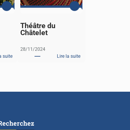
i
Théâtre du
Châtelet
28/11/2024
a suite
Lire la suite
:
:
M
T
u
h
s
é
é
â
e
t
d
r
u
e
q
d
Recherchez
u
u