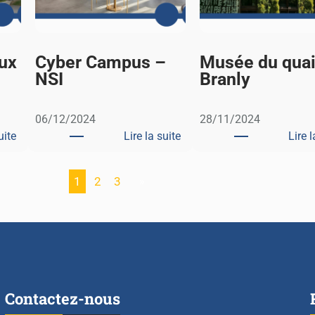
ux
Cyber Campus –
Musée du qua
NSI
Branly
06/12/2024
28/11/2024
uite
Lire la suite
Lire l
:
:
C
C
1
2
3
»
N
y
R
b
D
e
–
r
S
C
o
a
r
m
Contactez-nous
t
p