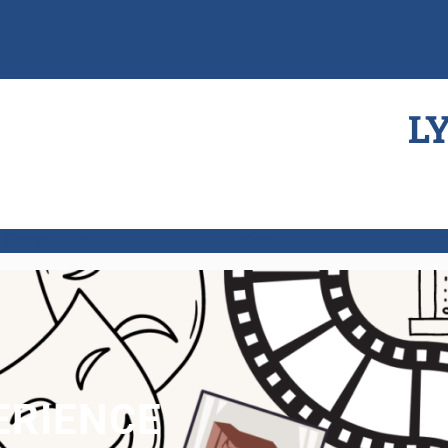
L
Formations
Identité
O
ERIENCE