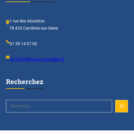
l
e
t
1 rue des Alouettes
78 420 Carrières-sur-Seine
01 39 14 07 00
ce.0781860y@ac-versailles.fr
Recherchez
S
e
a
r
c