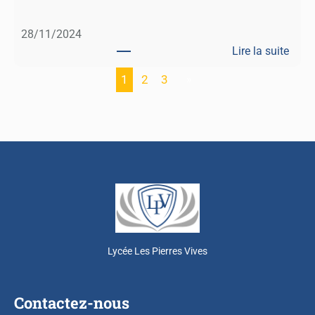
B
r
28/11/2024
a
Lire la suite
n
:
l
1
2
3
»
T
y
h
é
â
t
r
e
d
u
C
Lycée Les Pierres Vives
h
â
t
Contactez-nous
e