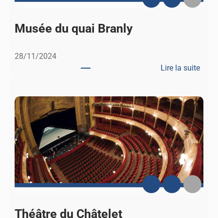
u
s
Musée du quai Branly
–
N
28/11/2024
S
Lire la suite
I
:
M
u
s
é
e
d
u
q
u
a
i
Théâtre du Châtelet