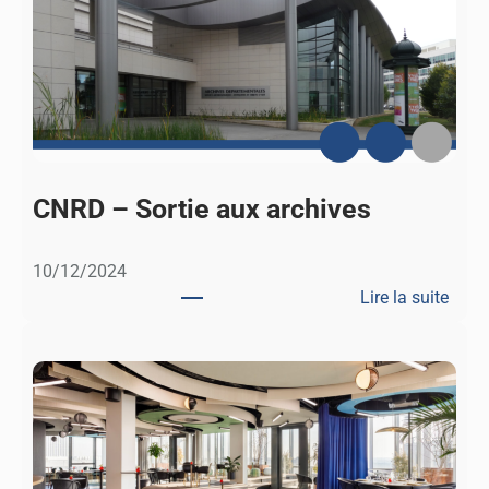
E
C
O
:
l
’
é
c
CNRD – Sortie aux archives
o
n
10/12/2024
o
Lire la suite
m
:
i
C
e
N
e
R
n
D
p
–
r
S
a