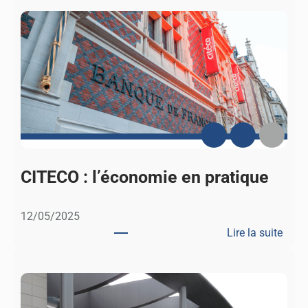
CITECO : l’économie en pratique
12/05/2025
Lire la suite
:
C
I
T